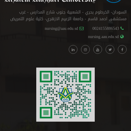
السودان- الخرطوم بحري - الشعبية جنوب شارع المدارس - غرب
مستشفى احمد قاسم - جامعة الزعيم الازهري- كلية علوم التمريض
nursing@aau.edu.sd
0024155886543
nursing.aau.edu.sd