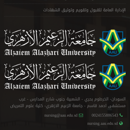
الإدارة العامة للقبول وتقويم وتوثيق الشهادات
السودان- الخرطوم بحري - الشعبية جنوب شارع المدارس - غرب
مستشفى احمد قاسم - جامعة الزعيم الازهري- كلية علوم التمريض
nursing@aau.edu.sd
0024155886543
nursing.aau.edu.sd