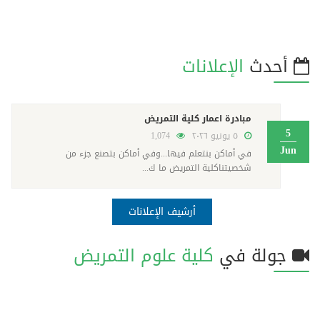
أحدث
الإعلانات
مبادرة اعمار كلية التمريض
5
٥ يونيو ٢٠٢٦
1,074
Jun
في أماكن بنتعلم فيها...وفي أماكن بتصنع جزء من
شخصيتناكلية التمريض ما ك...
أرشيف الإعلانات
جولة في
كلية علوم التمريض
فيديو
تصويري