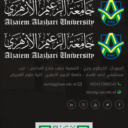
السودان- الخرطوم بحري - الشعبية جنوب شارع المدارس - غرب
مستشفى احمد قاسم - جامعة الزعيم الازهري- كلية علوم التمريض
nursing@aau.edu.sd
0024155886543
nursing.aau.edu.sd