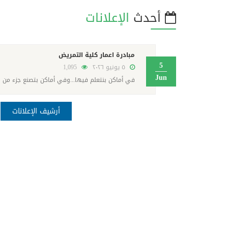
أحدث
الإعلانات
مبادرة اعمار كلية التمريض
5
٥ يونيو ٢٠٢٦
1,095
Jun
في أماكن بنتعلم فيها...وفي أماكن بتصنع جزء من ش
أرشيف الإعلانات