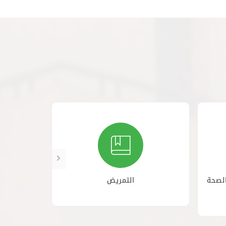
لصحة
التمريض
قسم التم