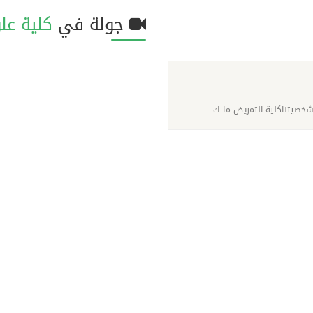
جولة في
كلية عل
فيديو
تصويري
خصيتناكلية التمريض ما ك...