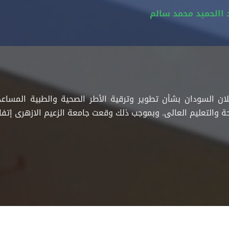
د االحميد محمد سالم
ة والتعليم العالى. وبموجب ذلك وقعت جامعة الزعيم الازهرى إتفا